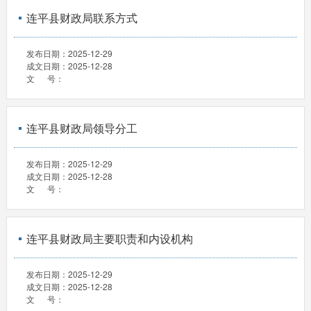
连平县财政局联系方式
发布日期：
2025-12-29
成文日期：
2025-12-28
文 号：
连平县财政局领导分工
发布日期：
2025-12-29
成文日期：
2025-12-28
文 号：
连平县财政局主要职责和内设机构
发布日期：
2025-12-29
成文日期：
2025-12-28
文 号：