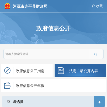
河源市连平县财政局
 收藏
政府信息公开

政府信息公开指南
法定主动公开内容
政府信息公开年报
+
请选择