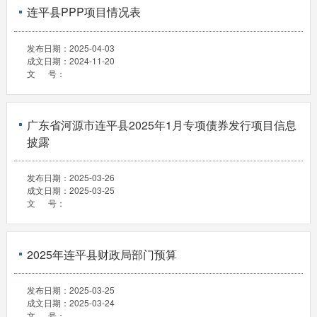
连平县PPP项目情况表
发布日期：
2025-04-03
成文日期：
2024-11-20
文 号：
广东省河源市连平县2025年1月专项债券发行项目信息
披露
发布日期：
2025-03-26
成文日期：
2025-03-25
文 号：
2025年连平县财政局部门预算
发布日期：
2025-03-25
成文日期：
2025-03-24
文 号：