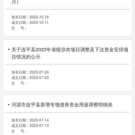
月）
发布日期：
2023-10-16
成文日期：
2023-10-11
文 号：
关于连平县2023年省级涉农项目调整及下达资金安排项
目情况的公示
发布日期：
2023-07-24
成文日期：
2023-07-23
文 号：
河源市连平县新增专项债券资金用途调整明细表
发布日期：
2023-07-14
成文日期：
2023-07-13
文 号：