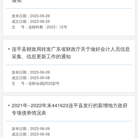
发布日期：
2023-06-26
成文日期：
2023-06-25
文 号：
连财科教〔2023〕12号
连平县财政局转发广东省财政厅关于做好会计人员信息
采集、信息更新工作的通知
发布日期：
2023-06-09
成文日期：
2023-06-08
文 号：
连财会函[2023]2号
2021年--2022年末441623连平县发行的新增地方政府
专项债券情况表
发布日期：
2023-06-09
成文日期：
2023-06-08