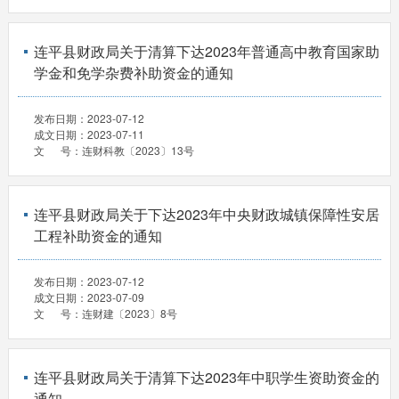
连平县财政局关于清算下达2023年普通高中教育国家助
学金和免学杂费补助资金的通知
发布日期：
2023-07-12
成文日期：
2023-07-11
文 号：
连财科教〔2023〕13号
连平县财政局关于下达2023年中央财政城镇保障性安居
工程补助资金的通知
发布日期：
2023-07-12
成文日期：
2023-07-09
文 号：
连财建〔2023〕8号
连平县财政局关于清算下达2023年中职学生资助资金的
通知