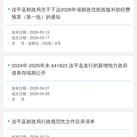
连平县财政局关于下达2026年省财政优抚抚恤补助经费
预算（第一批）的通知
发布日期：
2026-05-12
成文日期：
2026-03-17
文 号：
连财社〔2026〕6号
2024年-2025年末 441623 连平县发行的新增地方政府
债券存续期公开
发布日期：
2026-04-27
成文日期：
2026-04-26
文 号：
连平县财政局行政规范性文件目录清单
发布日期：
2026-04-21