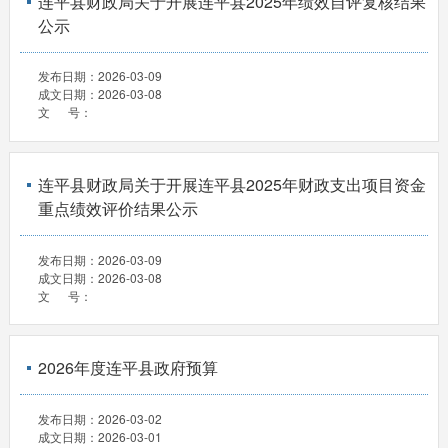
连平县财政局关于开展连平县2025年绩效自评复核结果
公示
发布日期：
2026-03-09
成文日期：
2026-03-08
文 号：
连平县财政局关于开展连平县2025年财政支出项目资金
重点绩效评价结果公示
发布日期：
2026-03-09
成文日期：
2026-03-08
文 号：
2026年度连平县政府预算
发布日期：
2026-03-02
成文日期：
2026-03-01