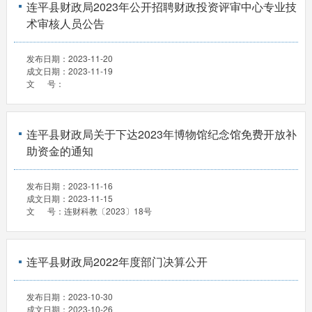
连平县财政局2023年公开招聘财政投资评审中心专业技
术审核人员公告
发布日期：
2023-11-20
成文日期：
2023-11-19
文 号：
连平县财政局关于下达2023年博物馆纪念馆免费开放补
助资金的通知
发布日期：
2023-11-16
成文日期：
2023-11-15
文 号：
连财科教〔2023〕18号
连平县财政局2022年度部门决算公开
发布日期：
2023-10-30
成文日期：
2023-10-26