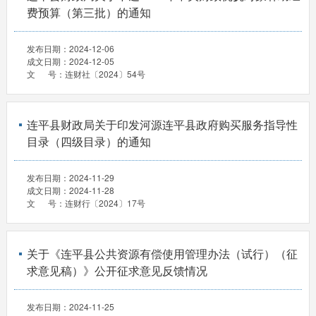
费预算（第三批）的通知
发布日期：
2024-12-06
成文日期：
2024-12-05
文 号：
连财社〔2024〕54号
连平县财政局关于印发河源连平县政府购买服务指导性
目录（四级目录）的通知
发布日期：
2024-11-29
成文日期：
2024-11-28
文 号：
连财行〔2024〕17号
关于《连平县公共资源有偿使用管理办法（试行）（征
求意见稿）》公开征求意见反馈情况
发布日期：
2024-11-25