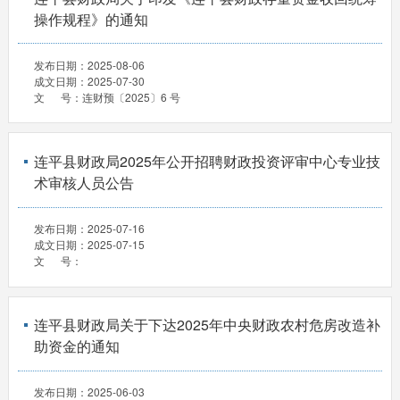
操作规程》的通知
发布日期：
2025-08-06
成文日期：
2025-07-30
文 号：
连财预〔2025〕6 号
连平县财政局2025年公开招聘财政投资评审中心专业技
术审核人员公告
发布日期：
2025-07-16
成文日期：
2025-07-15
文 号：
连平县财政局关于下达2025年中央财政农村危房改造补
助资金的通知
发布日期：
2025-06-03