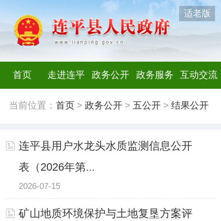
适老版
首页
走进连平
政务公开
政务服务
互动交流
当前位置：
首页
>
政务公开
>
五公开
>
结果公开
连平县用户水龙头水质监测信息公开
表（2026年第...
2026-07-15
矿山地质环境保护与土地复垦方案评