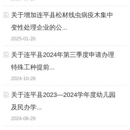
关于增加连平县松材线虫病疫木集中
变性处理企业的公...
2025-01-20
关于连平县2024年第三季度申请办理
特殊工种提前...
2024-10-28
关于连平县2023—2024学年度幼儿园
及民办学...
2024-08-29