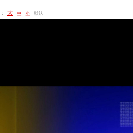
大
默认
小：
中
小