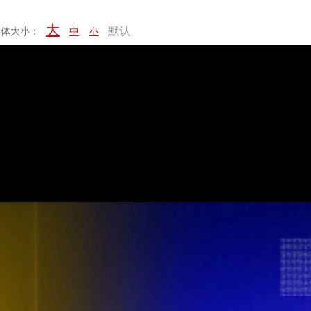
大
默认
字体大小：
中
小