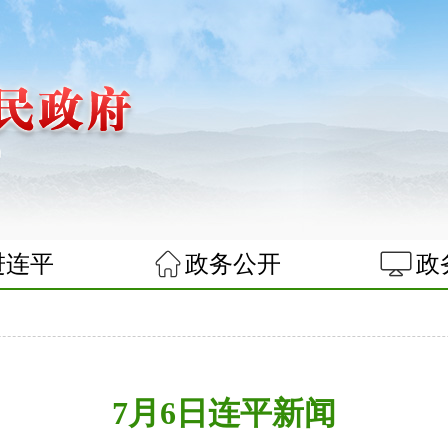
进连平
政务公开
政
闻
7月6日连平新闻