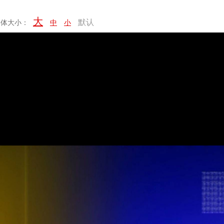
大
默认
字体大小：
中
小