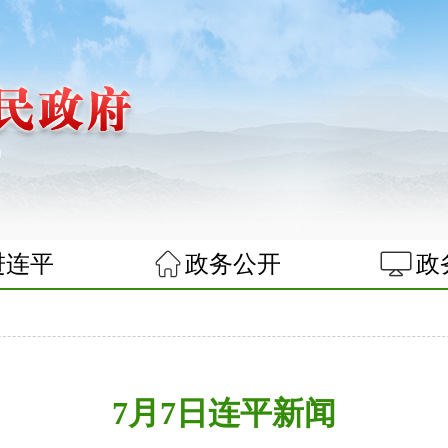
进连平
政务公开
政
闻
7月7日连平新闻