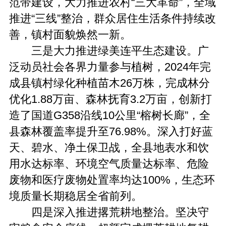
范带建设，大力推进农村“三大革命”，全域
推进“三线”整治，群众居住生活条件持续改
善，镇村面貌焕然一新。
三是大力推进绿美连平生态建设。广
泛动员社会各界力量参与植树，2024年完
成县镇村绿化种植苗木26万株，完成林分
优化1.88万亩、森林抚育3.2万亩，创新打
造了国道G358沿线10公里“榕树长廊”，全
县森林覆盖率提升至76.98%。深入打好蓝
天、碧水、净土保卫战，全县地表水和饮
用水达标率、环境空气质量达标率、危险
废物和医疗废物处置率均达100%，生态环
境质量长期稳居全省前列。
四是深入推进撂荒耕地整治。坚决守