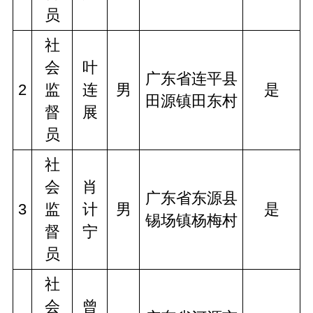
员
社
会
叶
广东省连平县
2
监
连
男
是
田源镇田东村
督
展
员
社
会
肖
广东省东源县
3
监
计
男
是
锡场镇杨梅村
督
宁
员
社
会
曾