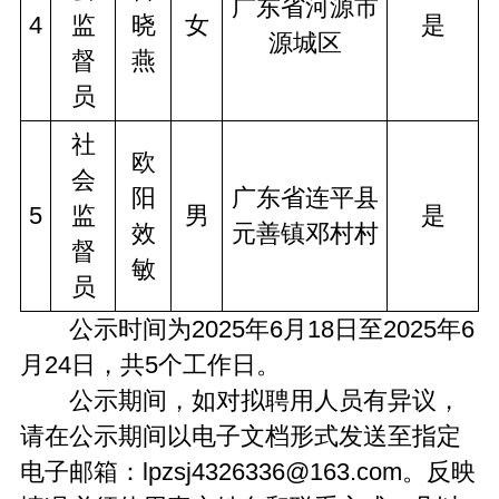
广东省河源市
4
监
晓
女
是
源城区
督
燕
员
社
欧
会
阳
广东省连平县
5
监
男
是
效
元善镇邓村村
督
敏
员
公示时间为2025年6月18日至2025年6
月24日，共5个工作日。
公示期间，如对拟聘用人员有异议，
请在公示期间以电子文档形式发送至指定
电子邮箱：lpzsj4326336@163.com。反映