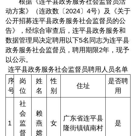
根据《连平县政务服务社会监督员活
动方案》（连政数
〔2024〕
4号）及《关于
公开招募连平县政务服务社会监督员的公
告》，经综合审查后，连平县政务服务和
数据管理局决定聘用以下5名同志为连平县
政务服务社会监督员，聘用期限2年，现予
以公示。
连平县政务服务社会监督员聘用人员名单
序
岗
姓
性
是否聘
住址
号
位
名
别
用
社
会
赖
广东省连平县
1
监
燕
女
是
隆街镇镇南村
督
嫦