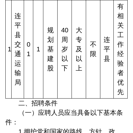
有
连
相
平
关
规
40
大
县
工
划
周
专
连
交
0
不
作
1
1
基
岁
及
平
通
1
限
经
建
以
以
县
运
验
股
下
上
输
者
局
优
先
二、招聘条件
（一）应聘人员应当具备以下基本条
件：
1.拥护党和国家的路线、方针、政