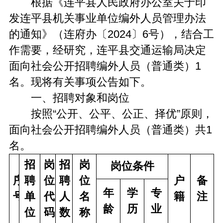
根据《连平县人民政府办公室关于印
发连平县机关事业单位编外人员管理办法
的通知》（连府办〔2024〕6号），结合工
作需要，经研究，连平县交通运输局决定
面向社会公开招聘编外人员（普通类）1
名。现将有关事项公告如下。
一、招聘对象和岗位
按照“公开、公平、公正、择优”原则，
面向社会公开招聘编外人员（普通类）共1
名。
招
岗
招
岗
岗位条件
序
聘
位
聘
位
户
备
年
学
专
号
单
代
人
名
籍
注
龄
历
业
位
码
数
称