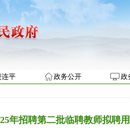
进连平
政务公开
政
告
025年招聘第二批临聘教师拟聘