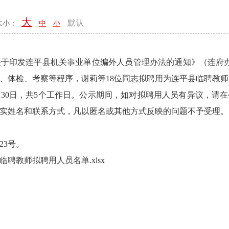
大
默认
大小：
中
小
发连平县机关事业单位编外人员管理办法的通知》（连府办〔
、体检、考察等程序，谢莉等18位同志拟聘用为连平县临聘教
9月30日，共5个工作日。公示期间，如对拟聘用人员有异议，请
实姓名和联系方式，凡以匿名或其他方式反映的问题不予受理。
3号。
临聘教师拟聘用人员名单.xlsx