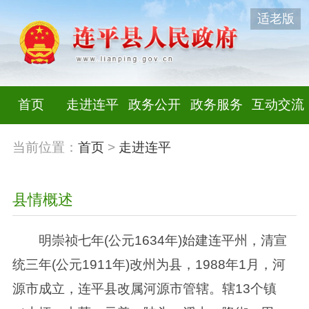
适老版
首页
走进连平
政务公开
政务服务
互动交流
当前位置：
首页
>
走进连平
县情概述
明崇祯七年(公元1634年)始建连平州，清宣
统三年(公元1911年)改州为县，1988年1月，河
源市成立，连平县改属河源市管辖。辖13个镇