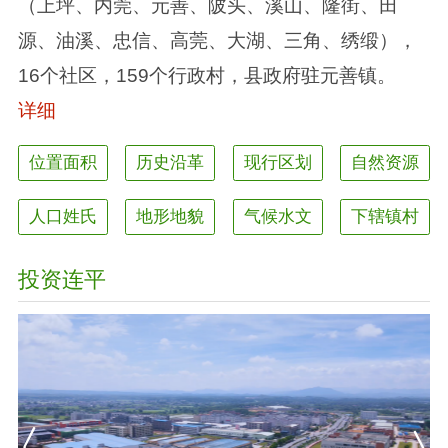
（上坪、内莞、元善、陂头、溪山、隆街、田
源、油溪、忠信、高莞、大湖、三角、绣缎），
16个社区，159个行政村，县政府驻元善镇。
详细
位置面积
历史沿革
现行区划
自然资源
人口姓氏
地形地貌
气候水文
下辖镇村
投资连平