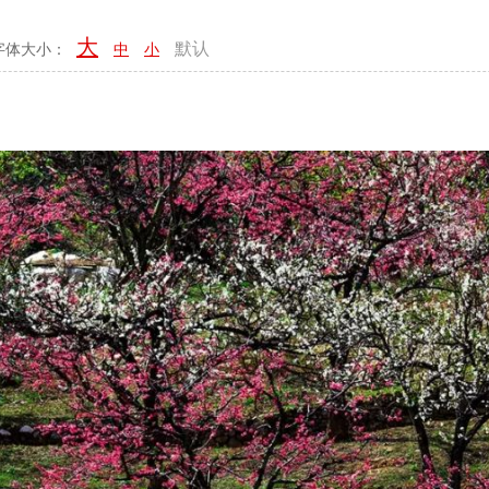
大
默认
字体大小：
中
小