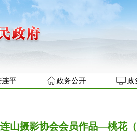
进连平
政务公开
政
像
连山摄影协会会员作品—桃花（2