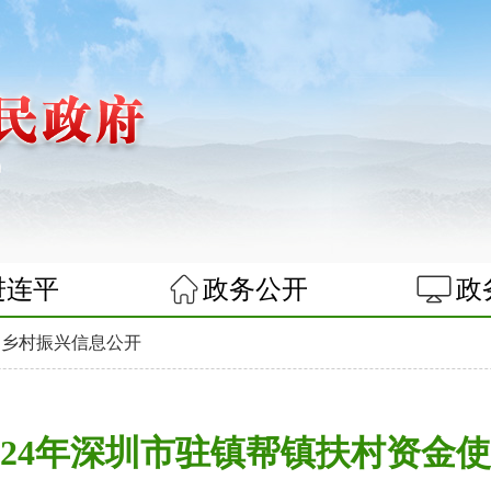
进连平
政务公开
政
>
乡村振兴信息公开
024年深圳市驻镇帮镇扶村资金