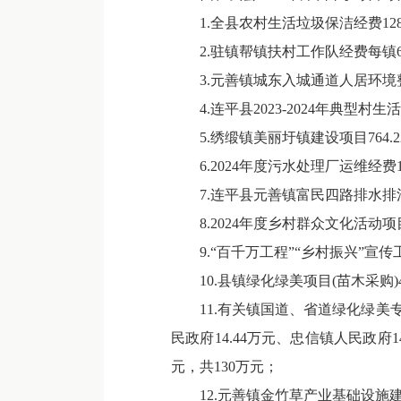
1.全县农村生活垃圾保洁经费128
2.驻镇帮镇扶村工作队经费每镇6
3.元善镇城东入城通道人居环境整
4.连平县2023-2024年典型
5.绣缎镇美丽圩镇建设项目764.
6.2024年度污水处理厂运维经费
7.连平县元善镇富民四路排水排污
8.2024年度乡村群众文化活动项
9.“百千万工程”“乡村振兴”宣传
10.县镇绿化绿美项目(苗木采购)4
11.有关镇国道、省道绿化绿美专项资
民政府14.44万元、忠信镇人民政府14
元，共130万元；
12.元善镇金竹草产业基础设施建