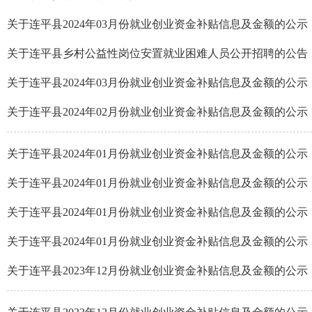
关于连平县2024年03月份就业创业资金补贴信息及金额的公示
关于连平县乡村公益性岗位安置就业困难人员公开招聘的公告
关于连平县2024年03月份就业创业资金补贴信息及金额的公示
关于连平县2024年02月份就业创业资金补贴信息及金额的公示
关于连平县2024年01月份就业创业资金补贴信息及金额的公示
关于连平县2024年01月份就业创业资金补贴信息及金额的公示
关于连平县2024年01月份就业创业资金补贴信息及金额的公示
关于连平县2024年01月份就业创业资金补贴信息及金额的公示
关于连平县2023年12月份就业创业资金补贴信息及金额的公示