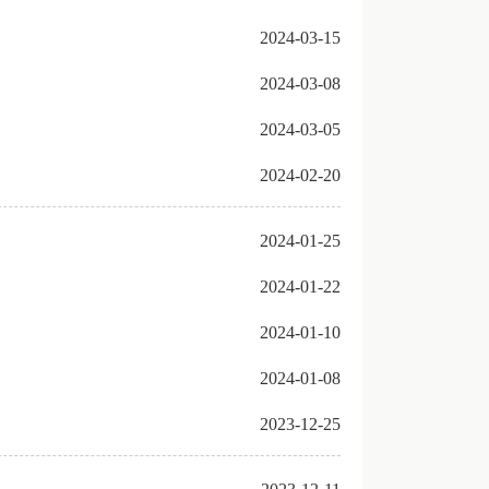
2024-03-15
2024-03-08
2024-03-05
2024-02-20
2024-01-25
2024-01-22
2024-01-10
2024-01-08
2023-12-25