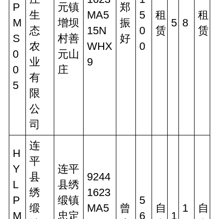
P
元镇
郑
生
MA5
5
租
租
M
增坝
振
5
8
态
15N
0
赁
赁
S
村善
好
农
WHX
0
0
元山
业
9
0
庄
有
5
限
公
司
连
H
平
Y
连平
县
9244
L
县绣
绣
1623
P
缎镇
5
缎
MA5
曾
自
1
自
M
忠定
6
1