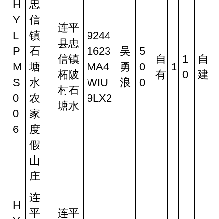
H
忠
Y
信
连平
L
镇
9244
县忠
P
石
1623
吴
5
信镇
自
1
自
M
塘
MA4
勇
0
1
柘陂
有
0
建
S
水
WIU
浪
0
村石
0
农
9LX2
塘水
0
家
6
度
假
山
庄
连
H
平
连平