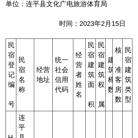
单位：连平县文化广电旅游体育局
时间：2023年2月15日
民
民
民
核 
民
宿
经
宿
宿
民
统一
建
宿
登
营
建
建
宿
经营
社会
筑
准
建
记
者
筑
筑
名
地址
信用
栋
客
筑
编 
姓
面 
权 
称
代码
数
房
类
名
数
型
号
积
属
连
平
H
县