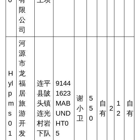
限
公
司
河
源
市
H
龙
yl
福
连平
9144
p
居
县陂
1623
谢
5
m
旅
头镇
MAB
自
1
自
小
5
2
s
游
连光
UND
有
2
有
卫
0
0
开
村岩
HT0
1
发
下队
5