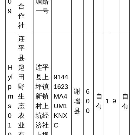
0
塘路
合
9
一号
作
社
连
平
县
H
趣
连平
yl
田
县上
9144
p
野
坪镇
1623
谢
6
m
生
新镇
MA4
自
自
增
0
1
9
s
态
村上
UM1
有
有
县
0
0
农
坑经
KNX
1
业
济社
C
0
有
上坝