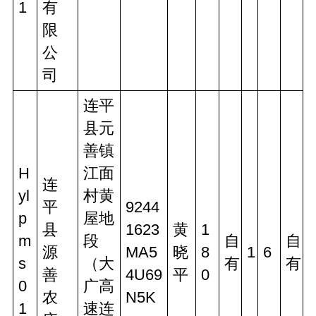
1
有
限
公
司
连平
县元
善镇
H
江面
连
yl
村黄
平
9244
p
屋地
县
1623
黄
1
m
段
自
自
源
MA5
晓
8
1
6
s
（大
有
有
善
4U69
平
0
0
广高
农
N5K
1
速连