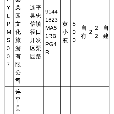
Y
栗
连平
9144
L
园
县忠
1623
P
文
信镇
黄
5
MA5
自
2
自
M
化
径口
小
0
2
1RB
有
2
建
S
旅
开发
波
0
PG4
0
游
区栗
R
0
有
园路
7
限
公
司
连
平
县