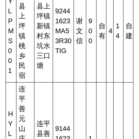
Y
县
县上
L
9244
上
坪镇
P
1623
谢
9
坪
新镇
自
1
自
M
MA5
文
0
4
镇
村东
有
4
建
S
3R30
信
0
桃
坑水
0
TIG
乡
三口
0
民
塘
1
宿
连
平
善
H
元
Y
连平
山
9144
L
县善
庄
1623
1