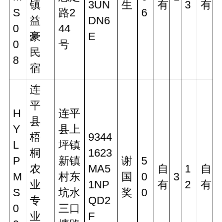
镇
3UN
生
有
3
有
S
路2
6
益
DN6
0
44
豪
E
0
号
民
8
宿
连
平
H
连平
县
Y
县上
梧
9344
L
坪镇
桐
1623
P
新镇
谢
5
农
MA5
自
1
自
M
村东
国
0
3
业
1NP
有
2
有
S
坑水
奖
0
专
QD2
0
三口
业
F