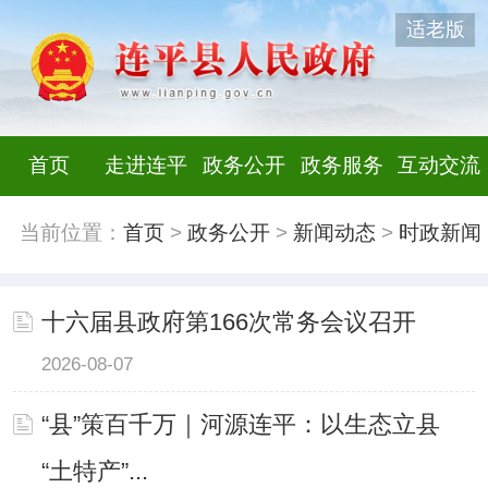
适老版
首页
走进连平
政务公开
政务服务
互动交流
当前位置：
首页
>
政务公开
>
新闻动态
>
时政新闻
十六届县政府第166次常务会议召开
2026-08-07
“县”策百千万｜河源连平：以生态立县
“土特产”...