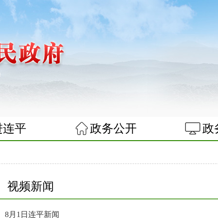
进连平
政务公开
政
闻
视频新闻
8月1日连平新闻