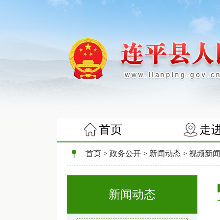
首页
走
首页
>
政务公开
>
新闻动态
>
视频新
新闻动态