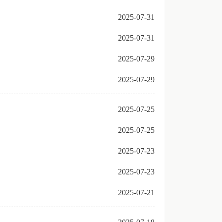
2025-07-31
2025-07-31
2025-07-29
2025-07-29
2025-07-25
2025-07-25
2025-07-23
2025-07-23
2025-07-21