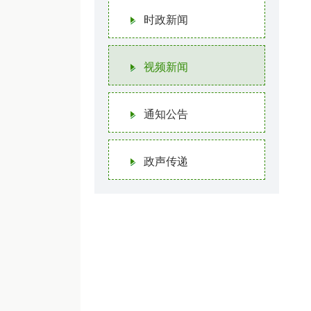
时政新闻
视频新闻
通知公告
政声传递