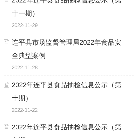
2022年连平县食品抽检信息公示（第
十一期）
2022-11-29
连平县市场监督管理局2022年食品安
全典型案例
2022-11-28
2022年连平县食品抽检信息公示（第
十期）
2022-11-22
2022年连平县食品抽检信息公示（第