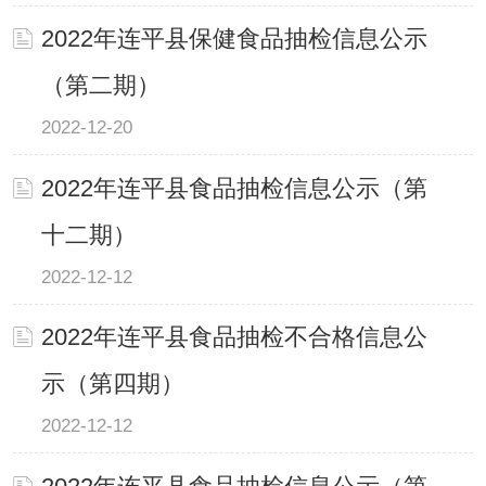
2022年连平县保健食品抽检信息公示
（第二期）
2022-12-20
2022年连平县食品抽检信息公示（第
十二期）
2022-12-12
2022年连平县食品抽检不合格信息公
示（第四期）
2022-12-12