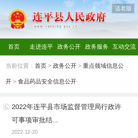
适老版
首页
走进连平
政务公开
政务服务
互动交流
当前位置：
首页
>
政务公开
>
重点领域信息公
开
>
食品药品安全信息公开
2022年连平县市场监督管理局行政许
可事项审批结...
2022-12-20