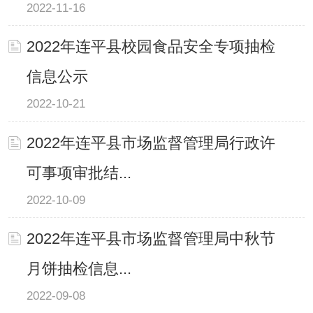
2022-11-16
2022年连平县校园食品安全专项抽检
信息公示
2022-10-21
2022年连平县市场监督管理局行政许
可事项审批结...
2022-10-09
2022年连平县市场监督管理局中秋节
月饼抽检信息...
2022-09-08